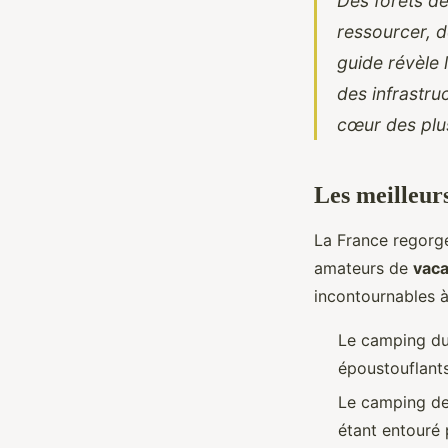
Des forêts de
ressourcer, d
guide révèle 
des infrastru
cœur des plus
Les meilleur
La France regor
amateurs de
vaca
incontournables à
Le camping du
époustouflants
Le camping de 
étant entouré 