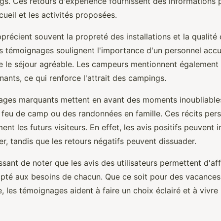
gs. Ces retours d'expérience fournissent des informations p
ueil et les activités proposées.
pprécient souvent la propreté des installations et la qualité
s témoignages soulignent l'importance d'un personnel accue
e le séjour agréable. Les campeurs mentionnent également 
ants, ce qui renforce l'attrait des campings.
ages marquants mettent en avant des moments inoubliabl
 feu de camp ou des randonnées en famille. Ces récits per
ent les futurs visiteurs. En effet, les avis positifs peuvent i
er, tandis que les retours négatifs peuvent dissuader.
ressant de noter que les avis des utilisateurs permettent d'af
té aux besoins de chacun. Que ce soit pour des vacances e
, les témoignages aident à faire un choix éclairé et à vivr