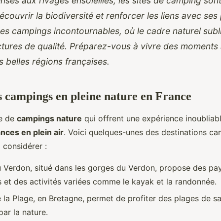
nses aux rivages ensoleillés, les sites de camping son
écouvrir la biodiversité et renforcer les liens avec se
les campings incontournables, où le cadre naturel sub
ctures de qualité. Préparez-vous à vivre des moments
 belles régions françaises.
s campings en pleine nature en France
ge de
campings nature
qui offrent une expérience inoubliabl
nces en plein air
. Voici quelques-unes des destinations c
 considérer :
 Verdon, situé dans les gorges du Verdon, propose des pa
 et des activités variées comme le kayak et la randonnée.
la Plage, en Bretagne, permet de profiter des plages de sab
par la nature.