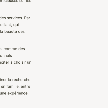
récieuses sur les
 des services. Par
illant, qui
la beauté des
es, comme des
sonnels
nciter à choisir un
finer la recherche
n famille, entre
e une expérience