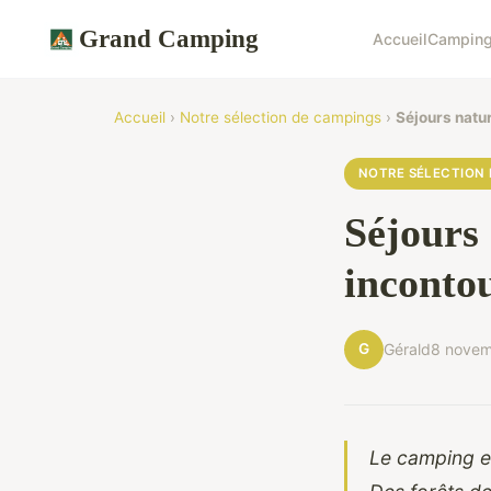
Grand Camping
Accueil
Camping
Accueil
›
Notre sélection de campings
›
Séjours natu
NOTRE SÉLECTION 
Séjours 
inconto
G
Gérald
8 nove
Le camping e