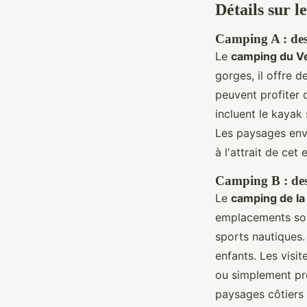
Détails sur l
Camping A : desc
Le
camping du V
gorges, il offre
peuvent profiter 
incluent le kayak
Les paysages envi
à l'attrait de cet 
Camping B : desc
Le
camping de la
emplacements son
sports nautiques.
enfants. Les visit
ou simplement pro
paysages côtiers 