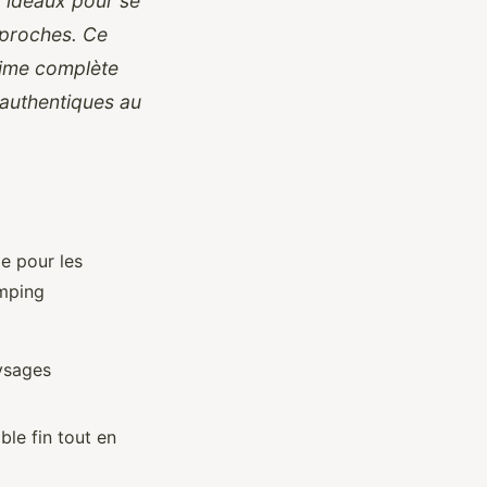
t idéaux pour se
s proches. Ce
lime complète
 authentiques au
e pour les
amping
ysages
le fin tout en