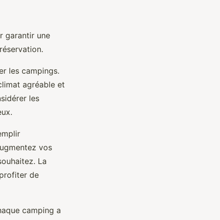
r garantir une
réservation.
ter les campings.
climat agréable et
sidérer les
eux.
emplir
 augmentez vos
souhaitez. La
profiter de
Chaque camping a