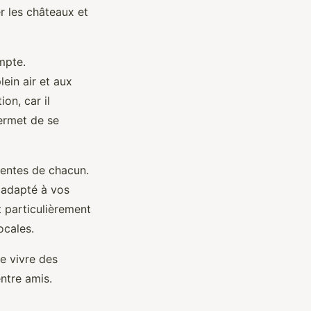
r les châteaux et
ompte.
ein air et aux
on, car il
ermet de se
tentes de chacun.
g adapté à vos
 particulièrement
ocales.
e vivre des
ntre amis.