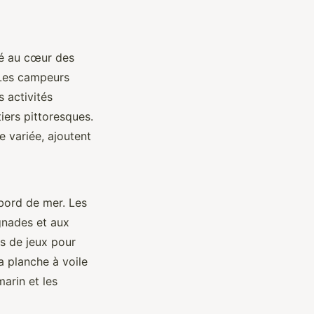
ué au cœur des
 Les campeurs
 activités
iers pittoresques.
e variée, ajoutent
 bord de mer. Les
gnades et aux
s de jeux pour
a planche à voile
arin et les