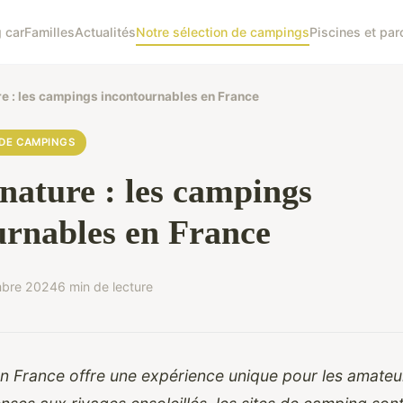
 car
Familles
Actualités
Notre sélection de campings
Piscines et par
re : les campings incontournables en France
DE CAMPINGS
nature : les campings
urnables en France
mbre 2024
6 min de lecture
n France offre une expérience unique pour les amateu