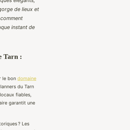
iques élégants,
orge de lieux et
z comment
aque instant de
e Tarn :
ir le bon
domaine
lanners du Tarn
locaux fiables,
ire garantit une
toriques ? Les