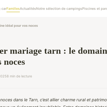
 car
Familles
Actualités
Notre sélection de campings
Piscines et par
ine idéal pour vos noces
er mariage tarn : le domain
s noces
 2025
8 min de lecture
noces dans le Tarn, c’est allier charme rural et patrimo