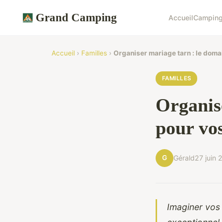
Grand Camping
Accueil
Camping
Accueil
›
Familles
›
Organiser mariage tarn : le doma
FAMILLES
Organis
pour vo
G
Gérald
27 juin
Imaginer vos 