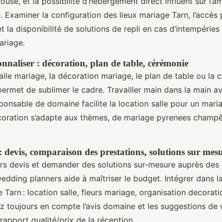
use, et la possibilité d’hébergement direct influent sur l’a
e. Examiner la configuration des lieux mariage Tarn, l’accès
et la disponibilité de solutions de repli en cas d’intempéries
ariage.
nnaliser : décoration, plan de table, cérémonie
salle mariage, la décoration mariage, le plan de table ou la
 permet de sublimer le cadre. Travailler main dans la main 
ponsable de domaine facilite la location salle pour un mari
écoration s’adapte aux thèmes, de mariage pyrenees champê
: devis, comparaison des prestations, solutions sur mes
rs devis et demander des solutions sur-mesure auprès des
edding planners aide à maîtriser le budget. Intégrer dans l
 Tarn : location salle, fleurs mariage, organisation decorati
z toujours en compte l’avis domaine et les suggestions de
rapport qualité/prix de la réception.