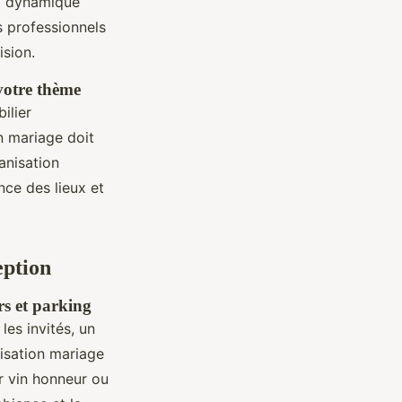
la dynamique
s professionnels
ision.
 votre thème
ilier
n mariage doit
anisation
nce des lieux et
eption
urs et parking
les invités, un
isation mariage
ur vin honneur ou