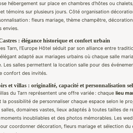
se hébergement sur place en chambres d’hôtes ou chalets,
s et témoins sur plusieurs jours. Côté organisation décoratio
sonnalisation : fleurs mariage, thème champêtre, décoratio
 envies.
astres : élégance historique et confort urbain
s Tarn, l’Europe Hôtel séduit par son alliance entre traditi
 élégant adapté aux mariages urbains où chaque salle mari
. Les salles permettent la location salle pour des événeme
e confort des invités.
 et villas : originalité, capacité et personnalisation se
illas du Tarn représentent une offre variée : chaque
lieu ma
t la possibilité de personnaliser chaque espace selon le pro
salles, domaines vastes, lieux adaptés à toutes tailles de 
s moments inoubliables et des photos mémorables. Les wed
our coordonner décoration, fleurs mariage et sélection du