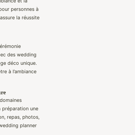
mbiance et la
 pour personnes à
 assure la réussite
 cérémonie
avec des wedding
age déco unique.
tre à l’ambiance
ure
 domaines
a préparation une
on, repas, photos,
 wedding planner