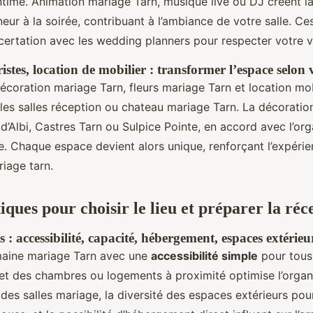
ntime. Animation mariage Tarn, musique live ou DJ créent 
neur à la soirée, contribuant à l’ambiance de votre salle. Ce
ncertation avec les wedding planners pour respecter votre v
ristes, location de mobilier : transformer l’espace selon
décoration mariage Tarn, fleurs mariage Tarn et location mob
es salles réception ou chateau mariage Tarn. La décoratio
 d’Albi, Castres Tarn ou Sulpice Pointe, en accord avec l’org
e. Chaque espace devient alors unique, renforçant l’expérie
riage tarn.
iques pour choisir le lieu et préparer la réc
ls : accessibilité, capacité, hébergement, espaces extérie
omaine mariage Tarn avec une
accessibilité simple
pour tous 
 et des chambres ou logements à proximité optimise l’organ
 des salles mariage, la diversité des espaces extérieurs po