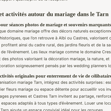
et activités autour du mariage dans le Tarn
 pour séances photos de mariage et souvenirs marquants
que domaine mariage offre des décors naturels exceptionn
 historiques, que l’on retrouve à Albi ou Castres, valorisen
 profitent ainsi du cadre rural, des jardins fleuris et de la s
e de l’événement. Les lieux mariage comme le domaine Cres
 des photos valorisant la décoration mariage, la nature, et 
écoration soigneusement pensés par les wedding planners l
tivités originales pour enterrement de vie de célibatair
anisation mariage Tarn, intégrez des activités surprises : 
lier fleurs mariage ou espace détente pour accueillir vos inv
ages pyrenees et Castres Tarn invitent au partage, renforc
 espaces adaptés à tous types d’évènement. Louer une loca
 Tarn ajoute un espace convivial idéal pour les groupes.