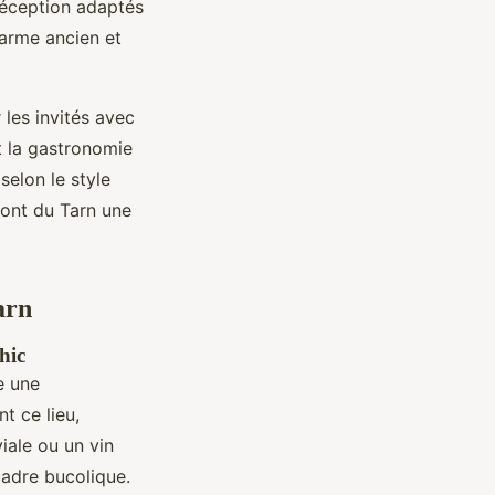
réception adaptés
harme ancien et
les invités avec
t la gastronomie
selon le style
 font du Tarn une
arn
hic
e une
t ce lieu,
iale ou un vin
cadre bucolique.