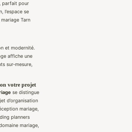
 parfait pour
n, l’espace se
n mariage Tarn
on et modernité.
age affiche une
nts sur-mesure,
lon votre projet
riage
se distingue
jet d’organisation
réception mariage,
ding planners
 domaine mariage,