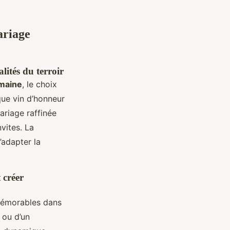
ariage
lités du terroir
maine
, le choix
que vin d’honneur
ariage raffinée
vites. La
’adapter la
 créer
mémorables dans
 ou d’un