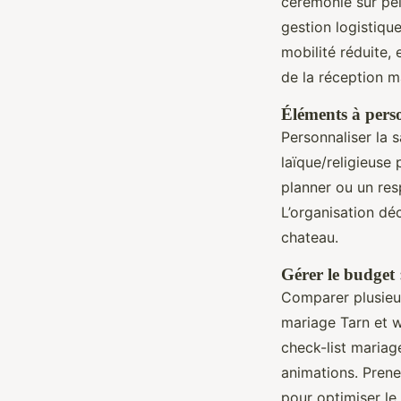
cérémonie sur pelo
gestion logistiqu
mobilité réduite, 
de la réception m
Éléments à perso
Personnaliser la 
laïque/religieuse
planner ou un res
L’organisation d
chateau.
Gérer le budget 
Comparer plusieu
mariage Tarn et w
check-list mariage
animations. Prene
pour optimiser le 