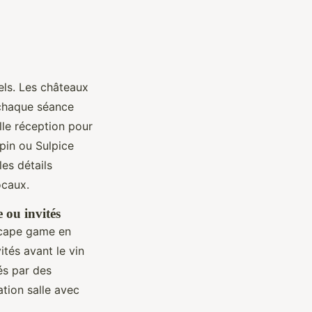
els. Les châteaux
t chaque séance
alle réception pour
pin ou Sulpice
les détails
ocaux.
e ou invités
escape game en
ités avant le vin
és par des
tion salle avec