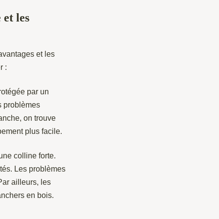
et les
avantages et les
 :
rotégée par un
Les problèmes
anche, on trouve
ement plus facile.
ne colline forte.
ultés. Les problèmes
ar ailleurs, les
anchers en bois.