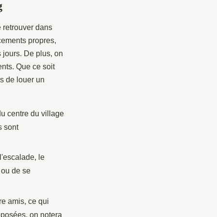
g
e retrouver dans
acements propres,
 jours. De plus, on
nts. Que ce soit
es de louer un
 centre du village
s sont
l'escalade, le
u ou de se
re amis, ce qui
oposées, on notera