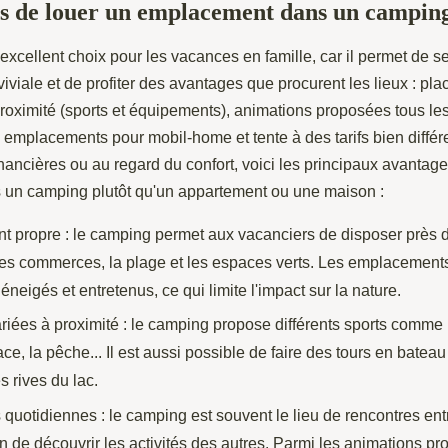
s de louer un emplacement dans un campin
xcellent choix pour les vacances en famille, car il permet de s
viale et de profiter des avantages que procurent les lieux : pl
 proximité (sports et équipements), animations proposées tous les
 emplacements pour mobil-home et tente à des tarifs bien différe
nancières ou au regard du confort, voici les principaux avantag
un camping plutôt qu'un appartement ou une maison :
 propre : le camping permet aux vacanciers de disposer près du
les commerces, la plage et les espaces verts. Les emplacement
neigés et entretenus, ce qui limite l'impact sur la nature.
ariées à proximité : le camping propose différents sports comme 
ce, la pêche... Il est aussi possible de faire des tours en batea
s rives du lac.
quotidiennes : le camping est souvent le lieu de rencontres ent
 de découvrir les activités des autres. Parmi les animations pr