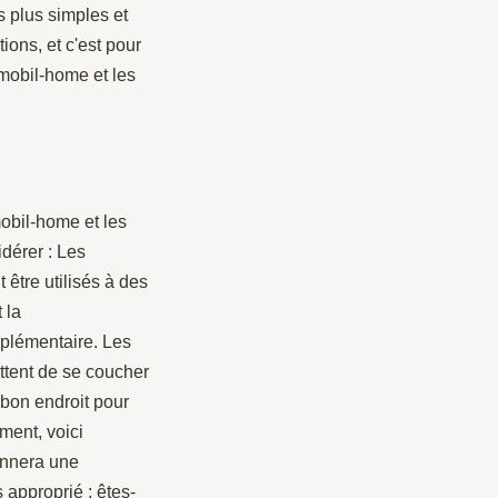
s plus simples et
ions, et c'est pour
mobil-home et les
obil-home et les
dérer : Les
être utilisés à des
 la
pplémentaire. Les
ttent de se coucher
 bon endroit pour
ment, voici
onnera une
 approprié ; êtes-