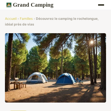
Grand Camping
Accueil
›
Familles
›
Découvrez le camping le rochelongue,
idéal près de vias